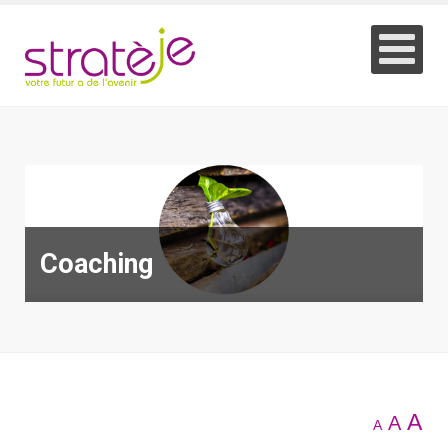
Coaching
A
A
A